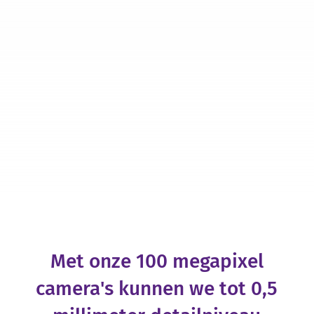
Zonnepark Eemshaven is één van de grootste
zonneparken van het land. Het zonnepark is 18,5
hectare groot en telt 50.000 zonnepanelen.
Daarmee heeft het een capaciteit van 24,7
megawattpiek. In...
Met onze 100 megapixel
camera's kunnen we tot 0,5