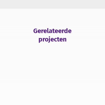
Gerelateerde
projecten
Het uitvoeren van nulmetingen en monitoringen
komt regelmatig voor in onze projecten. Kade-
Inspectie B.V. vroeg ons om in een periode van
twee maanden wekelijks een kade te monitoren.
Hiervoor...