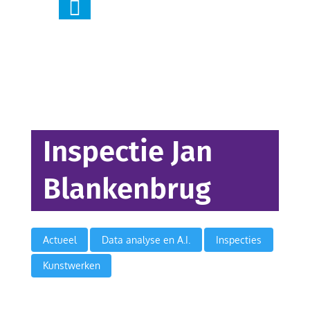

Inspectie Jan
Blankenbrug
,
,
,
Actueel
Data analyse en A.I.
Inspecties
Kunstwerken