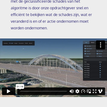
met de geclassificeerde schades van het
algoritme is door onze opdrachtgever snel en
efficiënt te bekijken wat de schades zijn, wat er
veranderd is en of er actie ondernomen moet
worden ondernomen.