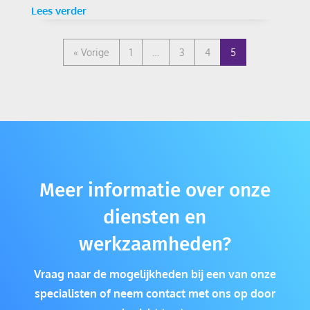
Lees verder
« Vorige
1
…
3
4
5
Meer informatie over onze
diensten en
werkzaamheden?
Vraag naar de mogelijkheden bij een van onze
specialisten of neem contact met ons op door